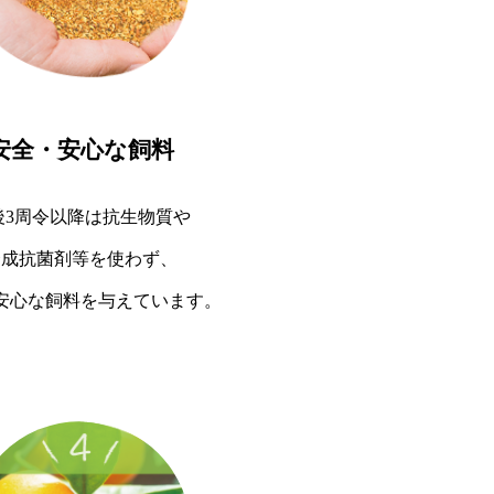
安全・安心な飼料
後3周令以降は抗生物質や
合成抗菌剤等を使わず、
安心な飼料を与えています。