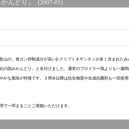
どり』 (2007-01)
歌山の、発ガン抑制成分が高いβ-クリプトキサンチンが多く含まれたみ
紀の国みかんどり」と名付けました。通常のブロイラー鶏よりも一週間
やかな風味が特徴です。３周令以降は抗生物質や合成抗菌剤も一切使用
理で一羽まるごとご堪能いただけます。