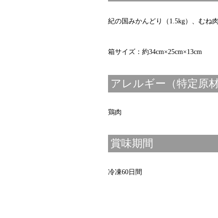
紀の国みかんどり（1.5kg）、む
箱サイズ：約34cm×25cm×13cm
アレルギー（特定原
鶏肉
賞味期間
冷凍60日間