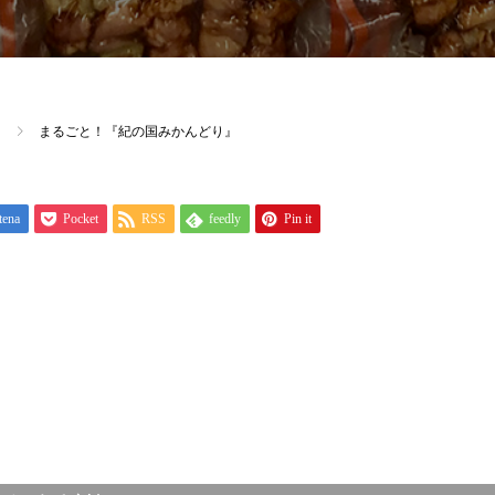
まるごと！『紀の国みかんどり』
tena
Pocket
RSS
feedly
Pin it