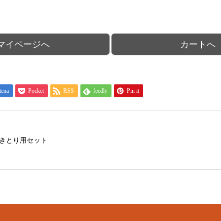
マイページへ
カートへ
tena
Pocket
RSS
feedly
Pin it
きとり用セット